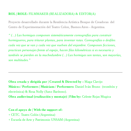
ROL | ROLE:
FILMMAKER (REALIZADORA) & EDITOR(A)
Proyecto desarrollado durante la Residencia Artística Bosque de Creadoras del
Centro de Experimentación del Teatro Colon, Buenos Aires - Argentina.
“ (...) Las hormigas componen sistemáticamente coreografías para construir
hormigueros, para triturar plantas, para inventar rutas. Coreografías o desfiles
cada vez que se van y cada vez que vuelven del enjambre. Componen ficciones,
practican personajes frente al espejo, hacen filas kilométricas si es necesario y
también se pierden en la muchedumbre (...) Las hormigas son tantas, son mayorías,
son multitudes.”
Obra creada y dirigida por | Created & Directed by :
Maga Clavijo
Músicxs / Performers | Musicians / Performers:
Daniel Iván Bruno (trombón y
electrónica) & Rosa Nolly (Saxo Barítono).
Obra audiovisual (realización y montaje) | Film by:
Celeste Rojas Mugica
Con el apoyo de | With the support of:
+ CETC. Teatro Colón (Argentina)
+ Escuela de Arte y Patrimonio UNSAM (Argentina)